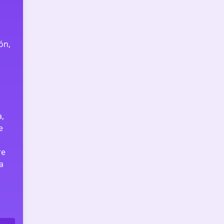
ón,
,
e
.
re
a